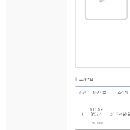
소장정보
순번
청구기호
소장처
911.89
1
양52ㅅ
2F 도서실(
EM18058