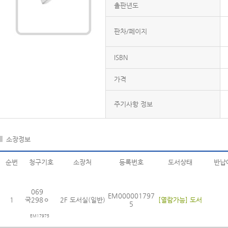
출판년도
판차/페이지
ISBN
가격
주기사항 정보
소장정보
순번
청구기호
소장처
등록번호
도서상태
반납
069
EM000001797
1
국298ㅇ
2F 도서실(일반)
[열람가능] 도서
5
EM17975