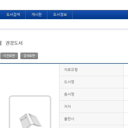
도서검색
게시판
도서정보
권장도서
이전화면
검색화면
자료유형
도서명
총서명
저자
출판사